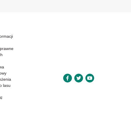
formacji
 prawne
ch
wa
powy
ożenia
o lasu
AI