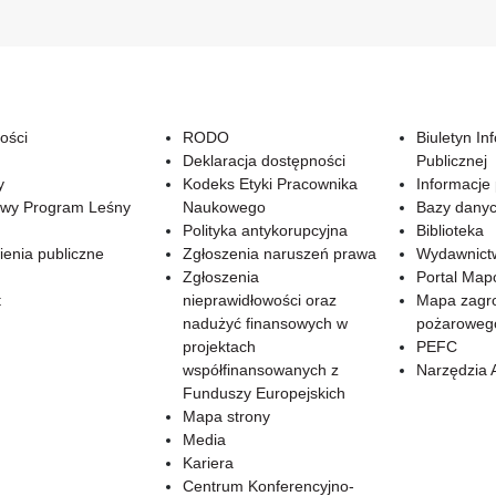
ości
RODO
Biuletyn In
Deklaracja dostępności
Publicznej
y
Kodeks Etyki Pracownika
Informacje
wy Program Leśny
Naukowego
Bazy dany
Polityka antykorupcyjna
Biblioteka
enia publiczne
Zgłoszenia naruszeń prawa
Wydawnict
Zgłoszenia
Portal Ma
t
nieprawidłowości oraz
Mapa zagr
nadużyć finansowych w
pożaroweg
projektach
PEFC
współfinansowanych z
Narzędzia 
Funduszy Europejskich
Mapa strony
Media
Kariera
Centrum Konferencyjno-