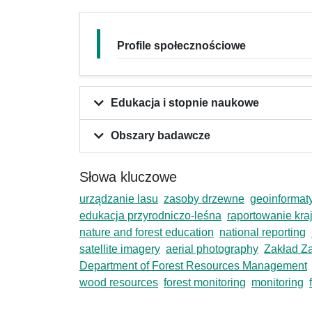
Profile społecznościowe
Edukacja i stopnie naukowe
Obszary badawcze
Słowa kluczowe
urządzanie lasu
zasoby drzewne
geoinformat
edukacja przyrodniczo-leśna
raportowanie kr
nature and forest education
national reporting
satellite imagery
aerial photography
Zakład Z
Department of Forest Resources Management
wood resources
forest monitoring
monitoring