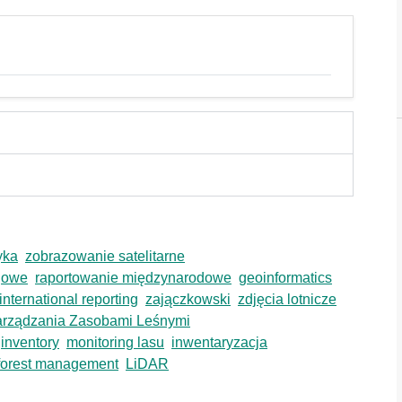
yka
zobrazowanie satelitarne
ajowe
raportowanie międzynarodowe
geoinformatics
international reporting
zajączkowski
zdjęcia lotnicze
arządzania Zasobami Leśnymi
inventory
monitoring lasu
inwentaryzacja
forest management
LiDAR