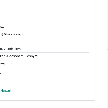
664
i@ibles.waw.pl
wczy Leśnictwa
dzania Zasobami Leśnymi
nej nr 3
n
czkowski