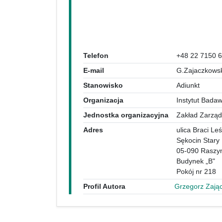
Telefon
+48 22 7150 
E-mail
G.Zajaczkowsk
Stanowisko
Adiunkt
Organizacja
Instytut Bada
Jednostka organizacyjna
Zakład Zarzą
Adres
ulica Braci Leś
Sękocin Stary
05-090 Raszy
Budynek „B"
Pokój nr 218
Profil Autora
Grzegorz Zają