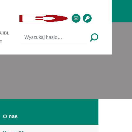
 IBL
T
O nas