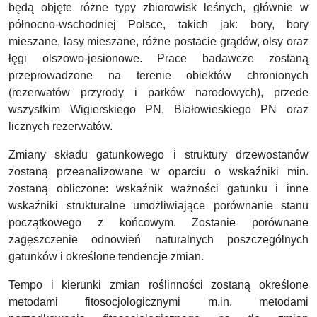
będą objęte różne typy zbiorowisk leśnych, głównie w
północno-wschodniej Polsce, takich jak: bory, bory
mieszane, lasy mieszane, różne postacie grądów, olsy oraz
łęgi olszowo-jesionowe. Prace badawcze zostaną
przeprowadzone na terenie obiektów chronionych
(rezerwatów przyrody i parków narodowych), przede
wszystkim Wigierskiego PN, Białowieskiego PN oraz
licznych rezerwatów.
Zmiany składu gatunkowego i struktury drzewostanów
zostaną przeanalizowane w oparciu o wskaźniki min.
zostaną obliczone: wskaźnik ważności gatunku i inne
wskaźniki strukturalne umożliwiające porównanie stanu
początkowego z końcowym. Zostanie porównane
zagęszczenie odnowień naturalnych poszczególnych
gatunków i określone tendencje zmian.
Tempo i kierunki zmian roślinności zostaną określone
metodami fitosocjologicznymi m.in. metodami