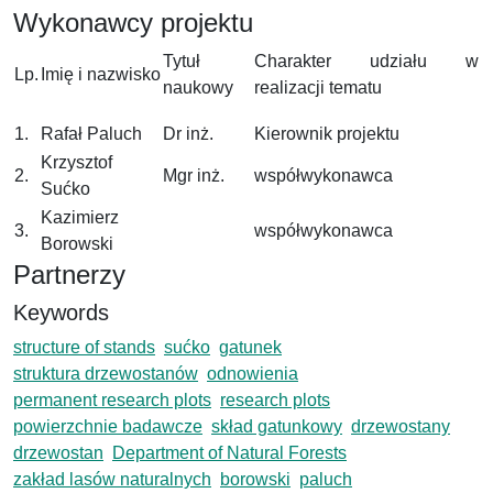
Wykonawcy projektu
Tytuł
Charakter udziału w
Lp.
Imię i nazwisko
naukowy
realizacji tematu
1.
Rafał Paluch
Dr inż.
Kierownik projektu
Krzysztof
2.
Mgr inż.
współwykonawca
Sućko
Kazimierz
3.
współwykonawca
Borowski
Partnerzy
Keywords
structure of stands
sućko
gatunek
struktura drzewostanów
odnowienia
permanent research plots
research plots
powierzchnie badawcze
skład gatunkowy
drzewostany
drzewostan
Department of Natural Forests
zakład lasów naturalnych
borowski
paluch