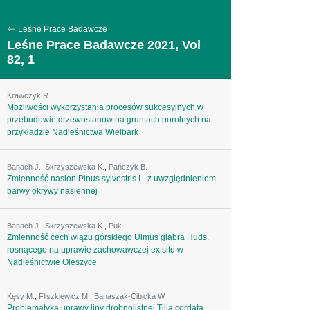
Leśne Prace Badawcze
Leśne Prace Badawcze 2021, Vol
82, 1
Krawczyk R.
Możliwości wykorzystania procesów sukcesyjnych w
przebudowie drzewostanów na gruntach porolnych na
przykładzie Nadleśnictwa Wielbark
Banach J.
,
Skrzyszewska K.
,
Pańczyk B.
Zmienność nasion Pinus sylvestris L. z uwzględnieniem
barwy okrywy nasiennej
Banach J.
,
Skrzyszewska K.
,
Puk I.
Zmienność cech wiązu górskiego Ulmus glabra Huds.
rosnącego na uprawie zachowawczej ex situ w
Nadleśnictwie Oleszyce
Kęsy M.
,
Fliszkiewicz M.
,
Banaszak-Cibicka W.
Problematyka uprawy lipy drobnolistnej Tilia cordata