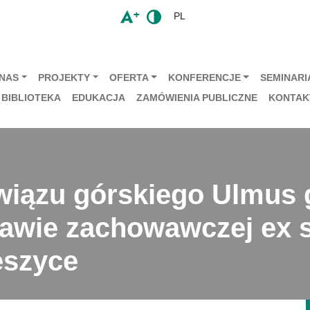
PL
 NAS
PROJEKTY
OFERTA
KONFERENCJE
SEMINARIA
BIBLIOTEKA
EDUKACJA
ZAMÓWIENIA PUBLICZNE
KONTAK
iązu górskiego Ulmus 
awie zachowawczej ex s
eszyce