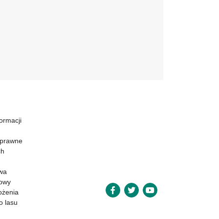
formacji
 prawne
ch
wa
powy
ożenia
o lasu