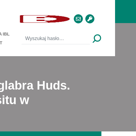
 IBL
T
glabra Huds.
itu w