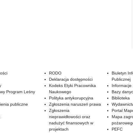
ości
RODO
Biuletyn In
Deklaracja dostępności
Publicznej
y
Kodeks Etyki Pracownika
Informacje
wy Program Leśny
Naukowego
Bazy dany
Polityka antykorupcyjna
Biblioteka
enia publiczne
Zgłoszenia naruszeń prawa
Wydawnict
Zgłoszenia
Portal Ma
t
nieprawidłowości oraz
Mapa zagr
nadużyć finansowych w
pożaroweg
projektach
PEFC