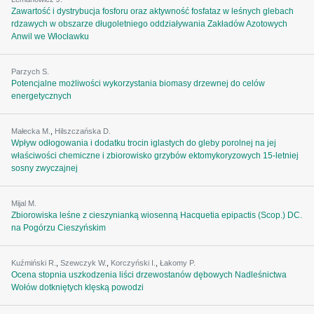
Zawartość i dystrybucja fosforu oraz aktywność fosfataz w leśnych glebach
rdzawych w obszarze długoletniego oddziaływania Zakładów Azotowych
Anwil we Włocławku
Parzych S.
Potencjalne możliwości wykorzystania biomasy drzewnej do celów
energetycznych
Małecka M.
,
Hilszczańska D.
Wpływ odłogowania i dodatku trocin iglastych do gleby porolnej na jej
właściwości chemiczne i zbiorowisko grzybów ektomykoryzowych 15-letniej
sosny zwyczajnej
Mijal M.
Zbiorowiska leśne z cieszynianką wiosenną Hacquetia epipactis (Scop.) DC.
na Pogórzu Cieszyńskim
Kuźmiński R.
,
Szewczyk W.
,
Korczyński I.
,
Łakomy P.
Ocena stopnia uszkodzenia liści drzewostanów dębowych Nadleśnictwa
Wołów dotkniętych klęską powodzi