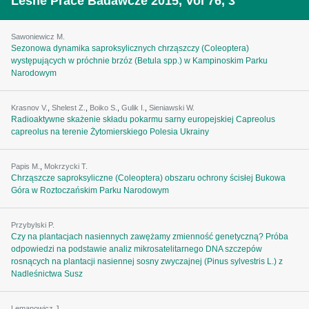
Leśne Prace Badawcze 2015, Vol 76, 3
Sawoniewicz M.
Sezonowa dynamika saproksylicznych chrząszczy (Coleoptera)
występujących w próchnie brzóz (Betula spp.) w Kampinoskim Parku
Narodowym
Krasnov V.
,
Shelest Z.
,
Boiko S.
,
Gulik I.
,
Sieniawski W.
Radioaktywne skażenie składu pokarmu sarny europejskiej Capreolus
capreolus na terenie Żytomierskiego Polesia Ukrainy
Papis M.
,
Mokrzycki T.
Chrząszcze saproksyliczne (Coleoptera) obszaru ochrony ścisłej Bukowa
Góra w Roztoczańskim Parku Narodowym
Przybylski P.
Czy na plantacjach nasiennych zawężamy zmienność genetyczną? Próba
odpowiedzi na podstawie analiz mikrosatelitarnego DNA szczepów
rosnących na plantacji nasiennej sosny zwyczajnej (Pinus sylvestris L.) z
Nadleśnictwa Susz
Lemanowicz J.