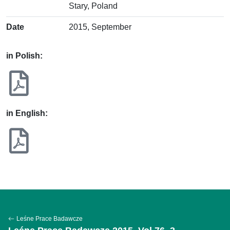
Stary, Poland
Date
2015, September
in Polish:
in English:
Leśne Prace Badawcze