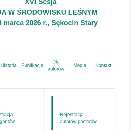
XVI Sesja
A W ŚRODOWISKU LEŚNYM
8 marca 2026 r., Sękocin Stary
Dla
Historia
Publikacje
Media
Kontakt
autorów
tracja
Rejestracja
egentów
autorów posterów