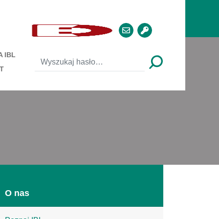
 IBL
T
O nas