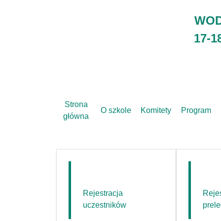
WOD
17-1
Strona
O szkole
Komitety
Program
główna
Rejestracja
Rejes
uczestników
prel