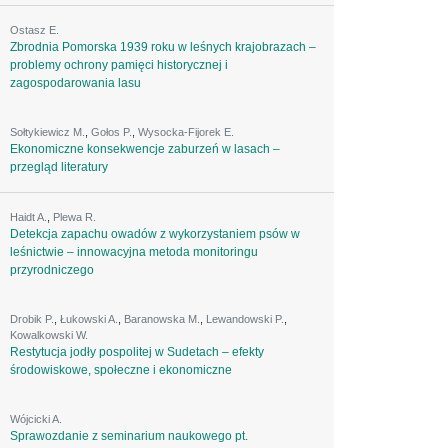
Ostasz E.
Zbrodnia Pomorska 1939 roku w leśnych krajobrazach –
problemy ochrony pamięci historycznej i
zagospodarowania lasu
Sołtykiewicz M.
,
Gołos P.
,
Wysocka-Fijorek E.
Ekonomiczne konsekwencje zaburzeń w lasach –
przegląd literatury
Haidt A.
,
Plewa R.
Detekcja zapachu owadów z wykorzystaniem psów w
leśnictwie – innowacyjna metoda monitoringu
przyrodniczego
Drobik P.
,
Łukowski A.
,
Baranowska M.
,
Lewandowski P.
,
Kowalkowski W.
Restytucja jodły pospolitej w Sudetach – efekty
środowiskowe, społeczne i ekonomiczne
Wójcicki A.
Sprawozdanie z seminarium naukowego pt.