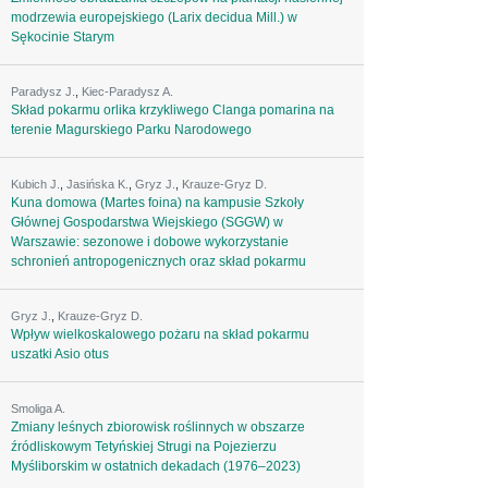
modrzewia europejskiego (Larix decidua Mill.) w
Sękocinie Starym
Paradysz J.
,
Kiec-Paradysz A.
Skład pokarmu orlika krzykliwego Clanga pomarina na
terenie Magurskiego Parku Narodowego
Kubich J.
,
Jasińska K.
,
Gryz J.
,
Krauze-Gryz D.
Kuna domowa (Martes foina) na kampusie Szkoły
Głównej Gospodarstwa Wiejskiego (SGGW) w
Warszawie: sezonowe i dobowe wykorzystanie
schronień antropogenicznych oraz skład pokarmu
Gryz J.
,
Krauze-Gryz D.
Wpływ wielkoskalowego pożaru na skład pokarmu
uszatki Asio otus
Smoliga A.
Zmiany leśnych zbiorowisk roślinnych w obszarze
źródliskowym Tetyńskiej Strugi na Pojezierzu
Myśliborskim w ostatnich dekadach (1976–2023)