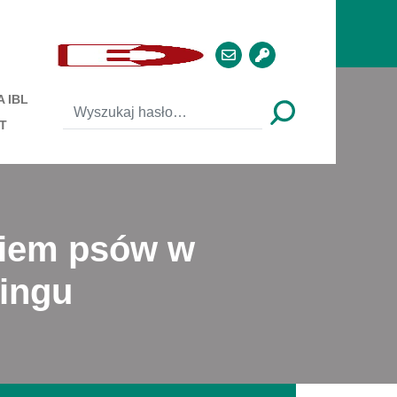
 IBL
T
niem psów w
ringu