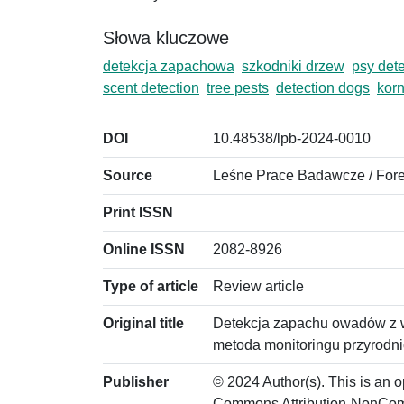
Słowa kluczowe
detekcja zapachowa
szkodniki drzew
psy det
scent detection
tree pests
detection dogs
korn
DOI
10.48538/lpb-2024-0010
Source
Leśne Prace Badawcze / Fore
Print ISSN
Online ISSN
2082-8926
Type of article
Review article
Original title
Detekcja zapachu owadów z w
metoda monitoringu przyrodn
Publisher
© 2024 Author(s). This is an o
Commons Attribution-NonCom