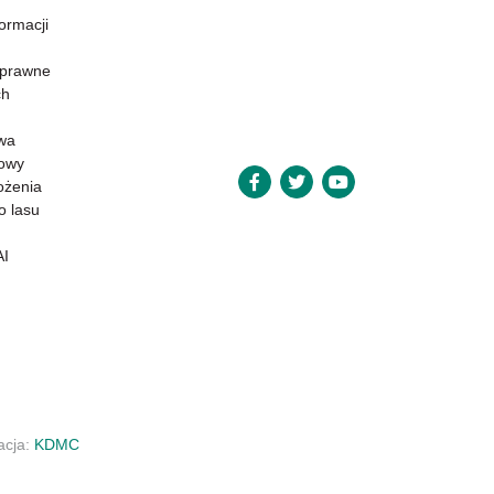
formacji
 prawne
ch
wa
powy
ożenia
o lasu
AI
zacja:
KDMC