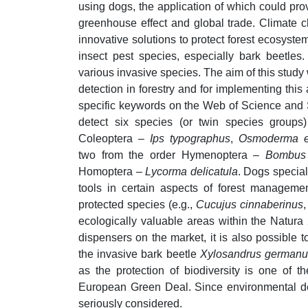
using dogs, the application of which could pr
greenhouse effect and global trade. Climate c
innovative solutions to protect forest ecosyst
insect pest species, especially bark beetles.
various invasive species. The aim of this study 
detection in forestry and for implementing thi
specific keywords on the Web of Science and S
detect six species (or twin species groups) 
Coleoptera –
Ips typographus
,
Osmoderma e
two from the order Hymenoptera –
Bombus
Homoptera –
Lycorma delicatula
. Dogs special
tools in certain aspects of forest manageme
protected species (e.g.,
Cucujus cinnaberinus
ecologically valuable areas within the Natura
dispensers on the market, it is also possible 
the invasive bark beetle
Xylosandrus germanu
as the protection of biodiversity is one of 
European Green Deal. Since environmental det
seriously considered.