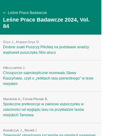
Leśne Prace Badawcze
Leśne Prace Badawcze 2024, Vol.
84
Gryz J.
,
Krauze-Gryz D.
Drobne ssaki Puszczy Pilickiej na podstawie analizy
wypluwek puszczyka Strix aluco
Hilszczański J.
Chrząszcze saproksyliczne rezerwatu Stawy
Raszyńskie, czyli o „reliktach lasu pierwotnego” w lesie
miejskim
Mandziuk A.
,
Fornal-Pieniak B.
Społeczne preferencje w zakresie wypoczynku w
zależności od wyglądu lasu na przykładzie lasów
miejskich Tarnowa
Kowalczyk J.
,
Bociek I.
Zmienność obradzania szczepów na plantacji nasiennej