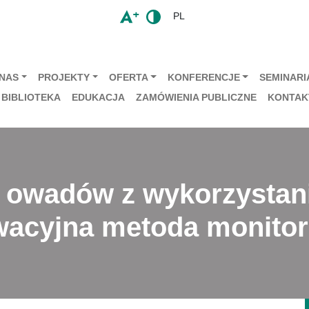
PL
 NAS
PROJEKTY
OFERTA
KONFERENCJE
SEMINARIA
BIBLIOTEKA
EDUKACJA
ZAMÓWIENIA PUBLICZNE
KONTAK
u owadów z wykorzysta
owacyjna metoda monito