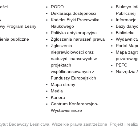
ości
RODO
Biuletyn In
Deklaracja dostępności
Publicznej
y
Kodeks Etyki Pracownika
Informacje
wy Program Leśny
Naukowego
Bazy dany
Polityka antykorupcyjna
Biblioteka
enia publiczne
Zgłoszenia naruszeń prawa
Wydawnict
Zgłoszenia
Portal Ma
t
nieprawidłowości oraz
Mapa zagr
nadużyć finansowych w
pożaroweg
projektach
PEFC
współfinansowanych z
Narzędzia 
Funduszy Europejskich
Mapa strony
Media
Kariera
Centrum Konferencyjno-
Wystawiennicze
tytut Badawczy Leśnictwa. Wszelkie prawa zastrzeżone
Projekt i reali