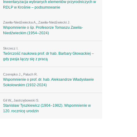
Inwentaryzacja wybranych elementów przyrodniczych w
RDLP w Krośnie – podsumowanie
Zawiła-Niedźwiecka A.
,
Zawiła-Niedźwiecki J.
Wspomnienie o śp. Profesorze Tomaszu Zawiła-
Niedźwieckim (1954–2024)
Skrzecz I.
Twórczość naukowa prof. dr hab. Barbary Głowackiej –
gdy pasja łączy się z pracą
Czerepko J.
,
Paluch R.
Wspomnienie o prof. dr. hab. Aleksandrze Władysławie
Sokołowskim (1932-2024)
Gil W.
,
Jastrzębowski S.
Stanisław Tyszkiewicz (1904–1982). Wspomnienie w
120. rocznicę urodzin