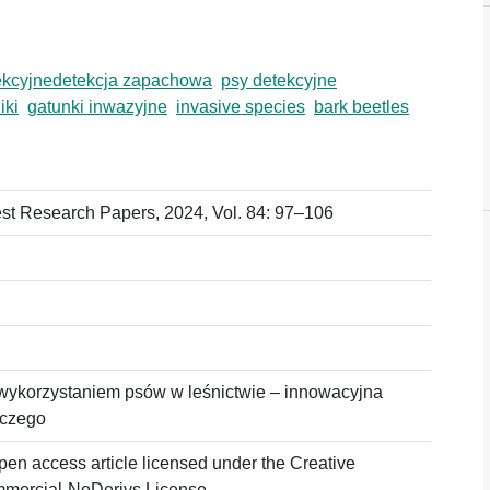
ekcyjnedetekcja zapachowa
psy detekcyjne
iki
gatunki inwazyjne
invasive species
bark beetles
st Research Papers, 2024, Vol. 84: 97–106
ykorzystaniem psów w leśnictwie – innowacyjna
iczego
pen access article licensed under the Creative
mercial-NoDerivs License