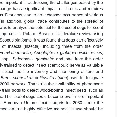
ove important in addressing the challenges posed by the
hange has a significant impact on forests and requires
ems. Droughts lead to an increased occurrence of various
 In addition, global trade contributes to the spread of
was to analyze the potential for the use of dogs for scent
s approach in Poland. Based on a literature review using
copus platforms, it was found that dogs can effectively
of insects (Insecta), including three from the order
remita
/
barnabita
,
Anoplophora glabripennis
/
chinensis
;
spp.,
Solenopsis geminata
; and one from the order
ly trained to detect insect scent could serve as valuable
nt, such as the inventory and monitoring of rare and
,
Boros schneideri
, or
Rosalia alpina
) used to designate
 2000 network. Thanks to the availability of pheromone
to train dogs to detect wood-boring insect pests such as
s
. The use of dogs could become even more important
the European Union’s main targets for 2030 under the
ection is a highly effective method, its use should be