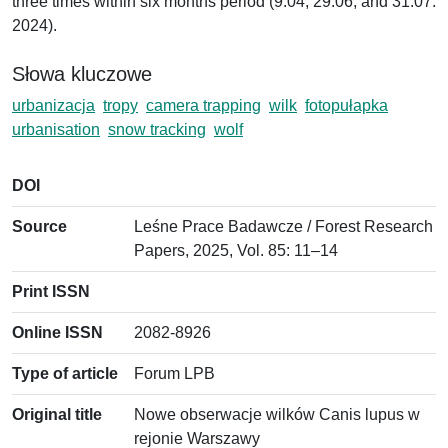
three times within six months period (9.04, 29.06, and 31.07.
2024).
Słowa kluczowe
urbanizacja
tropy
camera trapping
wilk
fotopułapka
urbanisation
snow tracking
wolf
DOI
Source
Leśne Prace Badawcze / Forest Research
Papers, 2025, Vol. 85: 11–14
Print ISSN
Online ISSN
2082-8926
Type of article
Forum LPB
Original title
Nowe obserwacje wilków Canis lupus w
rejonie Warszawy