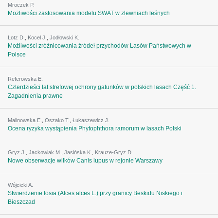
Mroczek P.
Możliwości zastosowania modelu SWAT w zlewniach leśnych
Lotz D.
,
Kocel J.
,
Jodłowski K.
Możliwości zróżnicowania źródeł przychodów Lasów Państwowych w
Polsce
Referowska E.
Czterdzieści lat strefowej ochrony gatunków w polskich lasach Część 1.
Zagadnienia prawne
Malinowska E.
,
Oszako T.
,
Łukaszewicz J.
Ocena ryzyka wystąpienia Phytophthora ramorum w lasach Polski
Gryz J.
,
Jackowiak M.
,
Jasińska K.
,
Krauze-Gryz D.
Nowe obserwacje wilków Canis lupus w rejonie Warszawy
Wójcicki A.
Stwierdzenie łosia (Alces alces L.) przy granicy Beskidu Niskiego i
Bieszczad