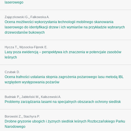
laserowego
Zajączkowski G.
,
Falkowska A.
Ocena możliwości wykorzystania technologii mobilnego skanowania
laserowego do identyfikacji drzew i ich wymiarów na przykładzie wybranych
drzewostanów bukowych
Hycza T.
,
Wysocka-Fijorek E.
Lasy poza ewidencją – perspektywa ich znaczenia w potencjale zasobów
leśnych
Czubak D.
Ocena trafności ustalania stopnia zagrożenia pożarowego lasu metodą IBL
względem występowania pożarów
Budniak P.
,
Jabłoński M.
,
Kaliszewski A.
Problemy zarządzania lasami na specjalnych obszarach ochrony siedlisk
Borowski Z.
,
Stachyra P.
Drobne gryzonie ubogich i żyznych siedlisk leśnych Roztoczańskiego Parku
Narodowego