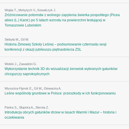
Wojda T.
,
Mohytych V.
,
Kowalczyk J.
Zróżnicowanie potomstw z wolnego zapylenia świerka pospolitego (Picea
abies (L.) Karst.) po 5 latach wzrostu na powierzchni testującej w
Tomaszowie Lubelskim
Siebyła M.
,
Gil W.
Historia Zimowej Szkoły Leśnej – podsumowanie czternastu sesji
konferencji z okazji jubileuszu piętnastolecia ZSL
Wolski J.
,
Zawadzki G.
Wykorzystanie technik 3D do wizualizacji żerowisk wybranych gatunków
chrząszczy saproksylicznych
Wysocka-Fijorek E.
,
Gil W.
,
Głowacka A.
Leśne wspólnoty gruntowe w Polsce: przeszkody w ich funkcjonowaniu
Panka S.
,
Słupska A.
,
Sierota Z.
Introdukcja obcych gatunków drzew w lasach Warmii i Mazur – historia i
oczekiwania