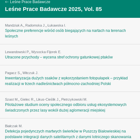
Leśne Prace Badawcze
Leśne Prace Badawcze 2025, Vol. 85
Mandziuk A.
,
Radomska J.
,
Łukawska I.
Społeczne preferencje wśród osób biegających na nartach na terenach
leśnych
Lewandowski P.
,
Wysocka-Fijorek E.
Utracone przychody – wycena stref ochrony gatunkowej ptaków
Pagacz S.
,
Witczuk J.
Inwentaryzacja dużych ssaków z wykorzystaniem fotopułapek – przykład
realizacji w trzech nadleśnictwach północno-zachodniej Polski
Szast M.
,
Gielec R.
,
Likus-Cieślik J.
,
Pietrzykowski M.
Pilotażowe studium oceny społecznego odbioru usług ekosystemowych
świadczonych przez lasy wokół dużej aglomeracji miejskiej
Białczak M.
Detekcja pojedynczych martwych świerków w Puszczy Białowieskiej na
podstawie integracji danych satelitarnych z danymi lotniczego skanowania