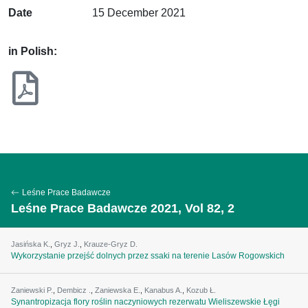
Date
15 December 2021
in Polish:
Leśne Prace Badawcze
Leśne Prace Badawcze 2021, Vol 82, 2
Jasińska K.
,
Gryz J.
,
Krauze-Gryz D.
Wykorzystanie przejść dolnych przez ssaki na terenie Lasów Rogowskich
Zaniewski P.
,
Dembicz .
,
Zaniewska E.
,
Kanabus A.
,
Kozub Ł.
Synantropizacja flory roślin naczyniowych rezerwatu Wieliszewskie Łęgi