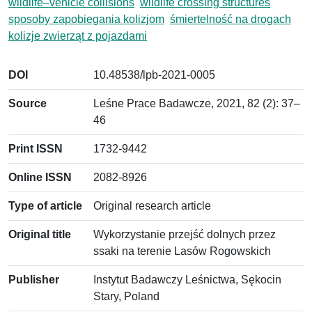
wildlife–vehicle collisions
wildlife crossing structures
sposoby zapobiegania kolizjom
śmiertelność na drogach
kolizje zwierząt z pojazdami
DOI
10.48538/lpb-2021-0005
Source
Leśne Prace Badawcze, 2021, 82 (2): 37–
46
Print ISSN
1732-9442
Online ISSN
2082-8926
Type of article
Original research article
Original title
Wykorzystanie przejść dolnych przez
ssaki na terenie Lasów Rogowskich
Publisher
Instytut Badawczy Leśnictwa, Sękocin
Stary, Poland