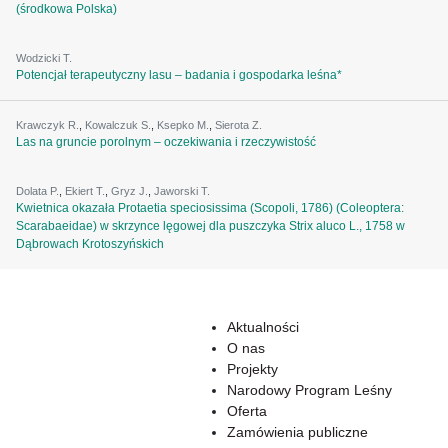
(środkowa Polska)
Wodzicki T.
Potencjał terapeutyczny lasu – badania i gospodarka leśna*
Krawczyk R.
,
Kowalczuk S.
,
Ksepko M.
,
Sierota Z.
Las na gruncie porolnym – oczekiwania i rzeczywistość
Dolata P.
,
Ekiert T.
,
Gryz J.
,
Jaworski T.
Kwietnica okazała Protaetia speciosissima (Scopoli, 1786) (Coleoptera:
Scarabaeidae) w skrzynce lęgowej dla puszczyka Strix aluco L., 1758 w
Dąbrowach Krotoszyńskich
Aktualności
O nas
Projekty
Narodowy Program Leśny
Oferta
Zamówienia publiczne