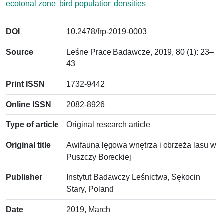
ecotonal zone
bird population densities
DOI
10.2478/frp-2019-0003
Source
Leśne Prace Badawcze, 2019, 80 (1): 23–
43
Print ISSN
1732-9442
Online ISSN
2082-8926
Type of article
Original research article
Original title
Awifauna lęgowa wnętrza i obrzeża lasu w
Puszczy Boreckiej
Publisher
Instytut Badawczy Leśnictwa, Sękocin
Stary, Poland
Date
2019, March