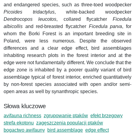
and endangered species, such as three-toed woodpecker
Picoides tridactylus
, white-backed woodpecker
Dendrocopos leucotos
, collared flycatcher
Ficedula
albicollis
and red-breasted flycatcher
Ficedula parva
, for
whom the Borki Forest is an important breeding site in
Poland, were less numerous. Despite the observed
differences and a clear edge effect, bird assemblages
inhabiting research plots in the forest interior and at the
edge were not fundamentally different. We conclude that the
edge zone is inhabited by a poorer quality variant of bird
assemblage typical of forest interior, enriched quantitatively
by non-forest species associated with open and/or semi-
open areas as well by synanthropic species.
Słowa kluczowe
avifauna richness
zgrupowanie ptaków
efekt brzegowy
strefa ekotonu
zagęszczenia populacji ptaków
bogactwo awifauny
bird assemblage
edge effect