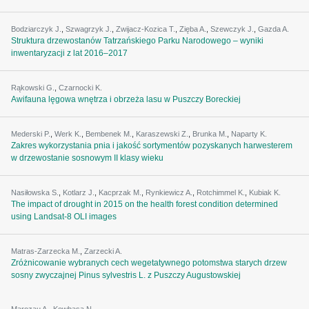
Bodziarczyk J.
,
Szwagrzyk J.
,
Zwijacz-Kozica T.
,
Zięba A.
,
Szewczyk J.
,
Gazda A.
Struktura drzewostanów Tatrzańskiego Parku Narodowego – wyniki
inwentaryzacji z lat 2016–2017
Rąkowski G.
,
Czarnocki K.
Awifauna lęgowa wnętrza i obrzeża lasu w Puszczy Boreckiej
Mederski P.
,
Werk K.
,
Bembenek M.
,
Karaszewski Z.
,
Brunka M.
,
Naparty K.
Zakres wykorzystania pnia i jakość sortymentów pozyskanych harwesterem
w drzewostanie sosnowym II klasy wieku
Nasiłowska S.
,
Kotlarz J.
,
Kacprzak M.
,
Rynkiewicz A.
,
Rotchimmel K.
,
Kubiak K.
The impact of drought in 2015 on the health forest condition determined
using Landsat-8 OLI images
Matras-Zarzecka M.
,
Zarzecki A.
Zróżnicowanie wybranych cech wegetatywnego potomstwa starych drzew
sosny zwyczajnej Pinus sylvestris L. z Puszczy Augustowskiej