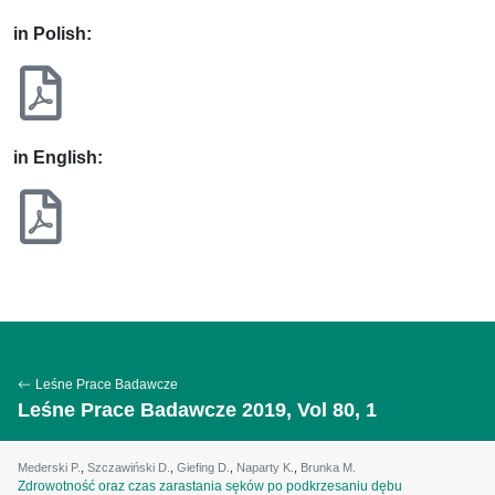
in Polish:
in English:
Leśne Prace Badawcze
Leśne Prace Badawcze 2019, Vol 80, 1
Mederski P.
,
Szczawiński D.
,
Giefing D.
,
Naparty K.
,
Brunka M.
Zdrowotność oraz czas zarastania sęków po podkrzesaniu dębu