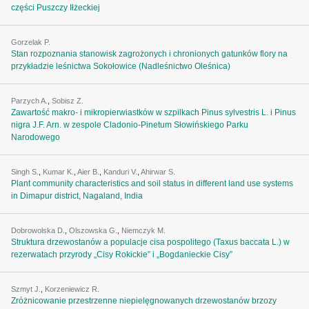
części Puszczy Iłżeckiej
Gorzelak P.
Stan rozpoznania stanowisk zagrożonych i chronionych gatunków flory na
przykładzie leśnictwa Sokołowice (Nadleśnictwo Oleśnica)
Parzych A.
,
Sobisz Z.
Zawartość makro- i mikropierwiastków w szpilkach Pinus sylvestris L. i Pinus
nigra J.F. Arn. w zespole Cladonio-Pinetum Słowińskiego Parku
Narodowego
Singh S.
,
Kumar K.
,
Aier B.
,
Kanduri V.
,
Ahirwar S.
Plant community characteristics and soil status in different land use systems
in Dimapur district, Nagaland, India
Dobrowolska D.
,
Olszowska G.
,
Niemczyk M.
Struktura drzewostanów a populacje cisa pospolitego (Taxus baccata L.) w
rezerwatach przyrody „Cisy Rokickie” i „Bogdanieckie Cisy”
Szmyt J.
,
Korzeniewicz R.
Zróżnicowanie przestrzenne niepielęgnowanych drzewostanów brzozy