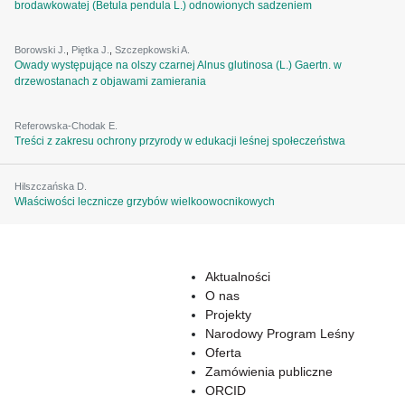
brodawkowatej (Betula pendula L.) odnowionych sadzeniem
Borowski J.
,
Piętka J.
,
Szczepkowski A.
Owady występujące na olszy czarnej Alnus glutinosa (L.) Gaertn. w
drzewostanach z objawami zamierania
Referowska-Chodak E.
Treści z zakresu ochrony przyrody w edukacji leśnej społeczeństwa
Hilszczańska D.
Właściwości lecznicze grzybów wielkoowocnikowych
Aktualności
O nas
Projekty
Narodowy Program Leśny
Oferta
Zamówienia publiczne
ORCID