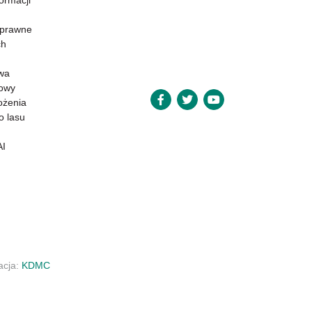
formacji
 prawne
ch
wa
powy
ożenia
o lasu
AI
zacja:
KDMC