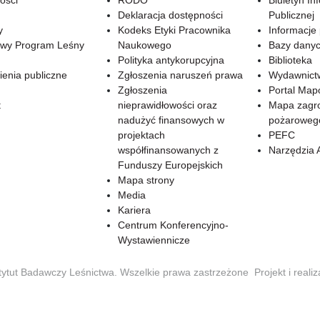
ości
RODO
Biuletyn In
Deklaracja dostępności
Publicznej
y
Kodeks Etyki Pracownika
Informacje
wy Program Leśny
Naukowego
Bazy dany
Polityka antykorupcyjna
Biblioteka
enia publiczne
Zgłoszenia naruszeń prawa
Wydawnict
Zgłoszenia
Portal Ma
t
nieprawidłowości oraz
Mapa zagr
nadużyć finansowych w
pożaroweg
projektach
PEFC
współfinansowanych z
Narzędzia 
Funduszy Europejskich
Mapa strony
Media
Kariera
Centrum Konferencyjno-
Wystawiennicze
tytut Badawczy Leśnictwa. Wszelkie prawa zastrzeżone
Projekt i reali