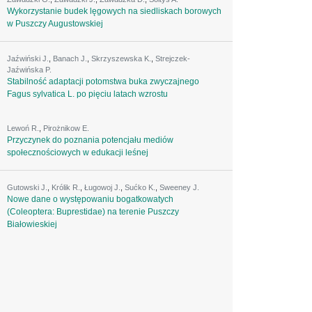
Wykorzystanie budek lęgowych na siedliskach borowych
w Puszczy Augustowskiej
Jaźwiński J.
,
Banach J.
,
Skrzyszewska K.
,
Strejczek-
Jaźwińska P.
Stabilność adaptacji potomstwa buka zwyczajnego
Fagus sylvatica L. po pięciu latach wzrostu
Lewoń R.
,
Pirożnikow E.
Przyczynek do poznania potencjału mediów
społecznościowych w edukacji leśnej
Gutowski J.
,
Królik R.
,
Ługowoj J.
,
Sućko K.
,
Sweeney J.
Nowe dane o występowaniu bogatkowatych
(Coleoptera: Buprestidae) na terenie Puszczy
Białowieskiej