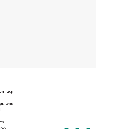
formacji
 prawne
ch
wa
powy