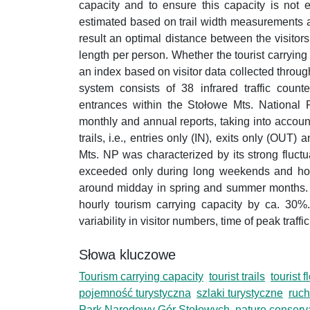
capacity and to ensure this capacity is not 
estimated based on trail width measurements an
result an optimal distance between the visitors
length per person. Whether the tourist carryi
an index based on visitor data collected through
system consists of 38 infrared traffic counter
entrances within the Stołowe Mts. National P
monthly and annual reports, taking into account t
trails, i.e., entries only (IN), exits only (OUT
Mts. NP was characterized by its strong fluctu
exceeded only during long weekends and holid
around midday in spring and summer months. D
hourly tourism carrying capacity by ca. 30%. 
variability in visitor numbers, time of peak traf
Słowa kluczowe
Tourism carrying capacity
tourist trails
tourist 
pojemność turystyczna
szlaki turystyczne
ruch
Park Narodowy Gór Stołowych
nature conserv