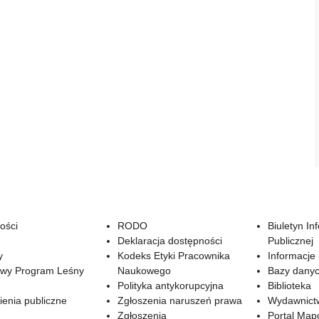
ości
RODO
Biuletyn In
Deklaracja dostępności
Publicznej
y
Kodeks Etyki Pracownika
Informacje
wy Program Leśny
Naukowego
Bazy dany
Polityka antykorupcyjna
Biblioteka
enia publiczne
Zgłoszenia naruszeń prawa
Wydawnict
Zgłoszenia
Portal Ma