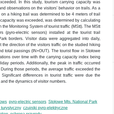
exceeded. In this study, tourism carrying capacity was
d observations on the visitors’ behavior on trails. As a
 on a hiking trail was determined to be 4 meters of trail
ng capacity was exceeded, was determined by calculating
 the Monitoring System of tourist traffic (MStt). The MStt
s (pyro-electric sensors) installed at the tourist trail
ark borders. Visitor data were aggregated into daily,
he direction of the visitors traffic on the studied hiking
) and total passings (IN+OUT). The tourist flow in Stołowe
ations over time with the carrying capacity index being
ay periods. Additionally, the peak in traffic occurred
uring those periods, the average traffic exceeded the
Significant differences in tourist traffic were due the
fic and the dynamics of visitor numbers.
flows
pyro-electric sensors
Stołowe Mts. National Park
 turystyczny
czujniki pyro-elektryczne
ation
ochrona przyrody