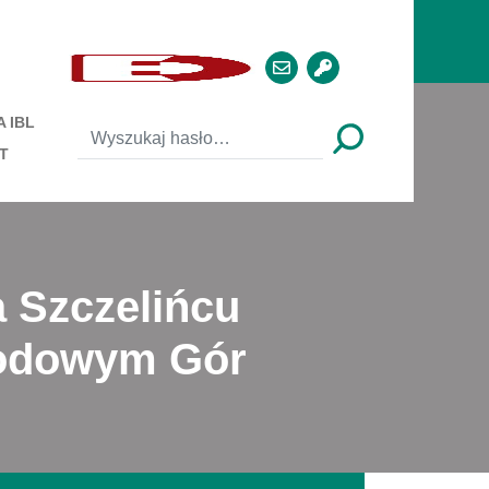
 IBL
T
 Szczelińcu
rodowym Gór