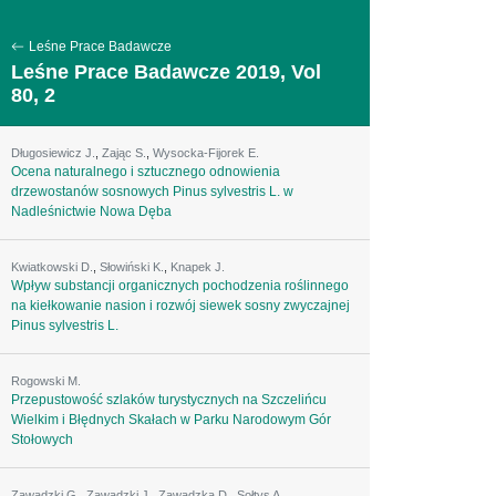
Leśne Prace Badawcze
Leśne Prace Badawcze 2019, Vol
80, 2
Długosiewicz J.
,
Zając S.
,
Wysocka-Fijorek E.
Ocena naturalnego i sztucznego odnowienia
drzewostanów sosnowych Pinus sylvestris L. w
Nadleśnictwie Nowa Dęba
Kwiatkowski D.
,
Słowiński K.
,
Knapek J.
Wpływ substancji organicznych pochodzenia roślinnego
na kiełkowanie nasion i rozwój siewek sosny zwyczajnej
Pinus sylvestris L.
Rogowski M.
Przepustowość szlaków turystycznych na Szczelińcu
Wielkim i Błędnych Skałach w Parku Narodowym Gór
Stołowych
Zawadzki G.
,
Zawadzki J.
,
Zawadzka D.
,
Sołtys A.