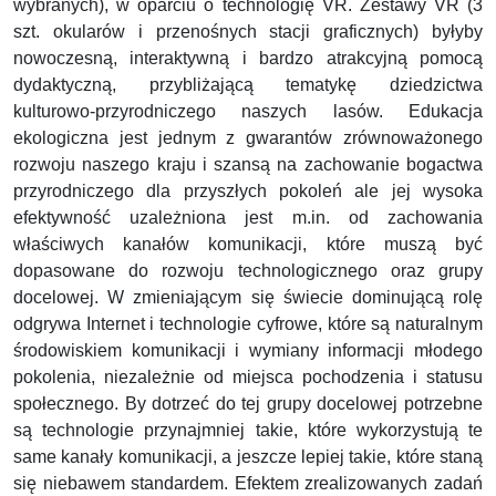
wybranych), w oparciu o technologię VR. Zestawy VR (3
szt. okularów i przenośnych stacji graficznych) byłyby
nowoczesną, interaktywną i bardzo atrakcyjną pomocą
dydaktyczną, przybliżającą tematykę dziedzictwa
kulturowo-przyrodniczego naszych lasów. Edukacja
ekologiczna jest jednym z gwarantów zrównoważonego
rozwoju naszego kraju i szansą na zachowanie bogactwa
przyrodniczego dla przyszłych pokoleń ale jej wysoka
efektywność uzależniona jest m.in. od zachowania
właściwych kanałów komunikacji, które muszą być
dopasowane do rozwoju technologicznego oraz grupy
docelowej. W zmieniającym się świecie dominującą rolę
odgrywa Internet i technologie cyfrowe, które są naturalnym
środowiskiem komunikacji i wymiany informacji młodego
pokolenia, niezależnie od miejsca pochodzenia i statusu
społecznego. By dotrzeć do tej grupy docelowej potrzebne
są technologie przynajmniej takie, które wykorzystują te
same kanały komunikacji, a jeszcze lepiej takie, które staną
się niebawem standardem. Efektem zrealizowanych zadań