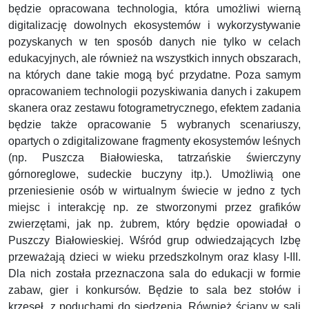
będzie opracowana technologia, która umożliwi wierną
digitalizację dowolnych ekosystemów i wykorzystywanie
pozyskanych w ten sposób danych nie tylko w celach
edukacyjnych, ale również na wszystkich innych obszarach,
na których dane takie mogą być przydatne. Poza samym
opracowaniem technologii pozyskiwania danych i zakupem
skanera oraz zestawu fotogrametrycznego, efektem zadania
będzie także opracowanie 5 wybranych scenariuszy,
opartych o zdigitalizowane fragmenty ekosystemów leśnych
(np. Puszcza Białowieska, tatrzańskie świerczyny
górnoreglowe, sudeckie buczyny itp.). Umożliwią one
przeniesienie osób w wirtualnym świecie w jedno z tych
miejsc i interakcję np. ze stworzonymi przez grafików
zwierzętami, jak np. żubrem, który będzie opowiadał o
Puszczy Białowieskiej. Wśród grup odwiedzających Izbę
przeważają dzieci w wieku przedszkolnym oraz klasy I-III.
Dla nich została przeznaczona sala do edukacji w formie
zabaw, gier i konkursów. Będzie to sala bez stołów i
krzeseł, z poduchami do siedzenia. Również ściany w sali