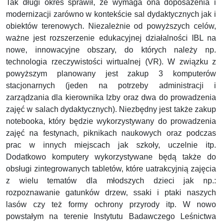
Tak długi okres sprawił, że wymaga ona doposażenia i
modernizacji zarówno w kontekście sal dydaktycznych jak i
obiektów terenowych. Niezależnie od powyższych celów,
ważne jest rozszerzenie edukacyjnej działalności IBL na
nowe, innowacyjne obszary, do których należy np.
technologia rzeczywistości wirtualnej (VR). W związku z
powyższym planowany jest zakup 3 komputerów
stacjonarnych (jeden na potrzeby administracji i
zarządzania dla kierownika Izby oraz dwa do prowadzenia
zajęć w salach dydaktycznych). Niezbędny jest także zakup
notebooka, który będzie wykorzystywany do prowadzenia
zajęć na festynach, piknikach naukowych oraz podczas
prac w innych miejscach jak szkoły, uczelnie itp.
Dodatkowo komputery wykorzystywane będą także do
obsługi zintegrowanych tabletów, które uatrakcyjnią zajęcia
z wielu tematów dla młodszych dzieci jak np.:
rozpoznawanie gatunków drzew, ssaki i ptaki naszych
lasów czy też formy ochrony przyrody itp. W nowo
powstałym na terenie Instytutu Badawczego Leśnictwa