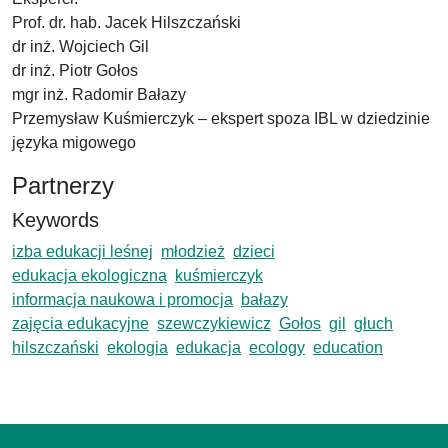
Prof. dr. hab. Jacek Hilszczański
dr inż. Wojciech Gil
dr inż. Piotr Gołos
mgr inż. Radomir Bałazy
Przemysław Kuśmierczyk – ekspert spoza IBL w dziedzinie
języka migowego
Partnerzy
Keywords
izba edukacji leśnej
młodzież
dzieci
edukacja ekologiczna
kuśmierczyk
informacja naukowa i promocja
bałazy
zajęcia edukacyjne
szewczykiewicz
Gołos
gil
głuch
hilszczański
ekologia
edukacja
ecology
education