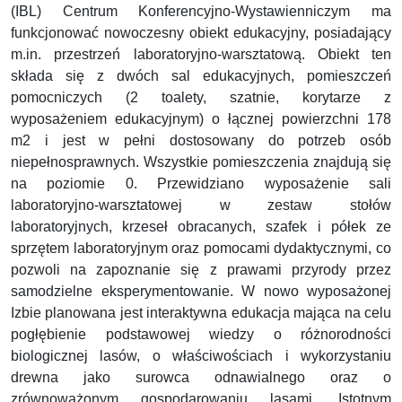
(IBL) Centrum Konferencyjno-Wystawienniczym ma
funkcjonować nowoczesny obiekt edukacyjny, posiadający
m.in. przestrzeń laboratoryjno-warsztatową. Obiekt ten
składa się z dwóch sal edukacyjnych, pomieszczeń
pomocniczych (2 toalety, szatnie, korytarze z
wyposażeniem edukacyjnym) o łącznej powierzchni 178
m2 i jest w pełni dostosowany do potrzeb osób
niepełnosprawnych. Wszystkie pomieszczenia znajdują się
na poziomie 0. Przewidziano wyposażenie sali
laboratoryjno-warsztatowej w zestaw stołów
laboratoryjnych, krzeseł obracanych, szafek i półek ze
sprzętem laboratoryjnym oraz pomocami dydaktycznymi, co
pozwoli na zapoznanie się z prawami przyrody przez
samodzielne eksperymentowanie. W nowo wyposażonej
Izbie planowana jest interaktywna edukacja mająca na celu
pogłębienie podstawowej wiedzy o różnorodności
biologicznej lasów, o właściwościach i wykorzystaniu
drewna jako surowca odnawialnego oraz o
zrównoważonym gospodarowaniu lasami. Istotnym