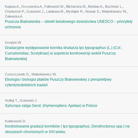
Kujawa A.
,
Orczewska A.
,
Falkowski M.
,
Blicharska M.
,
Bohdan A.
,
Buchholz L.
,
Chylarecki P.
,
Gutowski J.
,
Latałowa M.
,
Mysłajek R.
,
Nowak S.
,
Walankiewicz W.
,
Zalewska A.
Puszcza Białowieska – obiekt światowego dziedzictwa UNESCO – priorytety
ochronne
Grodzki W.
Gradacyjne występowanie kornika drukarza Ips typographus (L.) (Col.:
Curculionidae, Scolytinae) w aspekcie kontrowersji wokół Puszczy
Białowieskiej
Czeszczewik D.
,
Walankiewicz W.
Ekologia i biologia ptaków Puszczy Białowieskiej z perspektywy
czterdziestoletnich badań
Huflejt T.
,
Gutowski J.
Xylocopa valga Gerst. (Hymenoptera: Apidae) w Polsce
Kulakowski D.
Kontrolowanie gradacji korników ( Ips typographus, Dendroctonus spp.) na
obszarach chronionych w XXI wieku