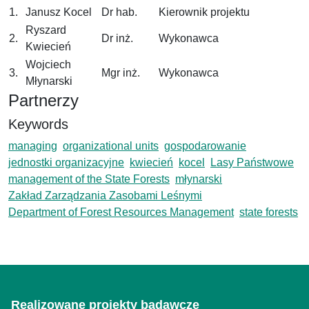
1.
Janusz Kocel
Dr hab.
Kierownik projektu
Ryszard
2.
Dr inż.
Wykonawca
Kwiecień
Wojciech
3.
Mgr inż.
Wykonawca
Młynarski
Partnerzy
Keywords
managing
organizational units
gospodarowanie
jednostki organizacyjne
kwiecień
kocel
Lasy Państwowe
management of the State Forests
młynarski
Zakład Zarządzania Zasobami Leśnymi
Department of Forest Resources Management
state forests
Realizowane projekty badawcze