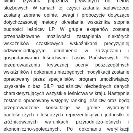
tytułu używania pojazdów prywatnych do celów
służbowych. W ramach tej części zadania badawczego
zostaną zebrane opinie, uwagi i propozycje dotyczące
dotychczasowej metody określania wskaźnika stopnia
trudności leśnictw LP. W grupie ekspertów zostaną
przeanalizowane możliwości zastąpienia niektórych
wskaźników cząstkowych wskaźnikami precyzyjniej
odzwierciadlającymi utrudnienia w zarządzaniu i
gospodarowaniu leśnictwami Lasów Państwowych. Po
przeprowadzeniu krytycznej oceny poszczególnych
wskaźników i dokonaniu niezbędnych modyfikacji zostanie
opracowany przez specjalistów program umożliwiający
uzyskanie z baz SILP nadleśnictw niezbędnych danych
charakteryzujących wszystkie leśnictwa w kraju. Następnie
zostanie opracowany wstępny ranking leśnictw oraz będą
przeprowadzone konsultacje w gronie wybranych
nadleśniczych i leśniczych reprezentujących jednostki o
zróżnicowanych warunkach przyrodniczo-leśnych i
ekonomiczno-społecznych. Po dokonaniu weryfikacji