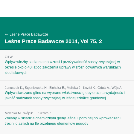
Leśne Prace Badawcze
Leśne Prace Badawcze 2014, Vol 75, 2
Gil W.
Wpływ więźby sadzenia na wzrost i przeżywalność sosny zwyczajnej w
okresie około 40 lat od założenia uprawy w zróżnicowanych warunkach
siedliskowych
Januszek K.
,
Stępniewska H.
,
Błońska E.
,
Molicka J.
,
Kozieł K.
,
Gdula A.
,
Wójs A.
Wpływ siarczanu glinu na wybrane właściwości gleby oraz na wydajność i
jakość sadzonek sosny zwyczajnej w leśnej szkółce gruntowej
Małecka M.
,
Wójcik J.
,
Sierota Z.
Zmiany w składzie chemicznym gleby leśnej i porolnej po wprowadzeniu
trocin iglastych na tle przebiegu elementów pogody