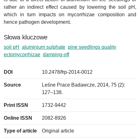
rather an indirect effect caused by lowering the soil pH,
which in turn impacts on mycorrhizae composition and
hence pathogen development.
Słowa kluczowe
soil pH
aluminium sulphate
pine seedlings quality
ectomycorrhizae
damping-off
DOI
10.2478/frp-2014-0012
Source
Leśne Prace Badawcze, 2014, 75 (2):
127–138.
Print ISSN
1732-9442
Online ISSN
2082-8926
Type of article
Original article