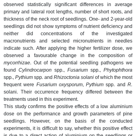
observed statistically significant differences in average
primary and lateral root lengths, number of short roots, and
thickness of the neck root of seedlings. One- and 2-year-old
seedlings did not show symptoms of nutrient deficiency and
neither did concentrations of the investigated
macronutrients and selected micronutrients in needles
indicate such. After applying the higher fertilizer dose, we
observed a favourable change in the composition of
mycorrhizae
. Out of the potential seedling pathogens we
found
Cylindrocarpon
spp.,
Fusarium
spp.,
Phytophthora
spp.,
Pythium
spp. and
Rhizoctonia solani
of which the most
frequent were
Fusarium oxysporum
,
Pythium
spp. and
R.
solani. Their occurrence frequency differed between the
treatments used in this experiment.
This study confirms the positive effects of a low aluminium
dose on the performance and growth parameters of pine
seedlings. However, on the basis of the conducted
experiments, it is difficult to say, whether this positive effect
is due to a direct action of aluminium on the seedlings or