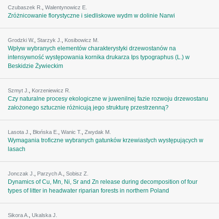
Czubaszek R.
,
Walentynowicz E.
Zróżnicowanie florystyczne i siedliskowe wydm w dolinie Narwi
Grodzki W.
,
Starzyk J.
,
Kosibowicz M.
Wpływ wybranych elementów charakterystyki drzewostanów na
intensywność występowania kornika drukarza Ips typographus (L.) w
Beskidzie Żywieckim
Szmyt J.
,
Korzeniewicz R.
Czy naturalne procesy ekologiczne w juwenilnej fazie rozwoju drzewostanu
założonego sztucznie różnicują jego strukturę przestrzenną?
Lasota J.
,
Błońska E.
,
Wanic T.
,
Zwydak M.
Wymagania troficzne wybranych gatunków krzewiastych występujących w
lasach
Jonczak J.
,
Parzych A.
,
Sobisz Z.
Dynamics of Cu, Mn, Ni, Sr and Zn release during decomposition of four
types of litter in headwater riparian forests in northern Poland
Sikora A.
,
Ukalska J.