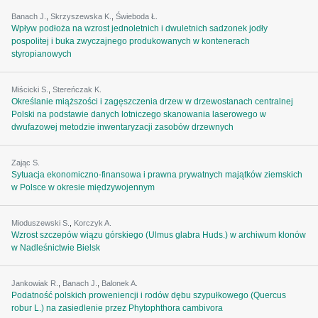
Banach J.
,
Skrzyszewska K.
,
Świeboda Ł.
Wpływ podłoża na wzrost jednoletnich i dwuletnich sadzonek jodły
pospolitej i buka zwyczajnego produkowanych w kontenerach
styropianowych
Miścicki S.
,
Stereńczak K.
Określanie miąższości i zagęszczenia drzew w drzewostanach centralnej
Polski na podstawie danych lotniczego skanowania laserowego w
dwufazowej metodzie inwentaryzacji zasobów drzewnych
Zając S.
Sytuacja ekonomiczno-finansowa i prawna prywatnych majątków ziemskich
w Polsce w okresie międzywojennym
Mioduszewski S.
,
Korczyk A.
Wzrost szczepów wiązu górskiego (Ulmus glabra Huds.) w archiwum klonów
w Nadleśnictwie Bielsk
Jankowiak R.
,
Banach J.
,
Balonek A.
Podatność polskich proweniencji i rodów dębu szypułkowego (Quercus
robur L.) na zasiedlenie przez Phytophthora cambivora