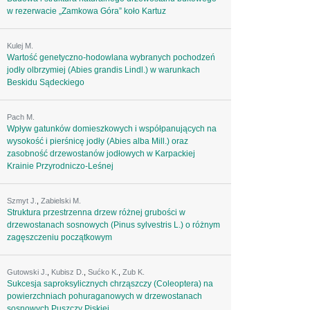
w rezerwacie „Zamkowa Góra” koło Kartuz
Kulej M.
Wartość genetyczno-hodowlana wybranych pochodzeń
jodły olbrzymiej (Abies grandis Lindl.) w warunkach
Beskidu Sądeckiego
Pach M.
Wpływ gatunków domieszkowych i współpanujących na
wysokość i pierśnicę jodły (Abies alba Mill.) oraz
zasobność drzewostanów jodłowych w Karpackiej
Krainie Przyrodniczo-Leśnej
Szmyt J.
,
Zabielski M.
Struktura przestrzenna drzew różnej grubości w
drzewostanach sosnowych (Pinus sylvestris L.) o różnym
zagęszczeniu początkowym
Gutowski J.
,
Kubisz D.
,
Sućko K.
,
Zub K.
Sukcesja saproksylicznych chrząszczy (Coleoptera) na
powierzchniach pohuraganowych w drzewostanach
sosnowych Puszczy Piskiej