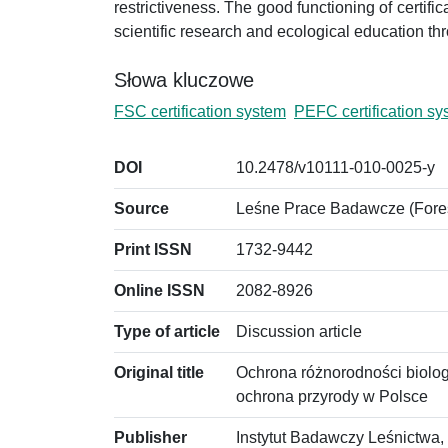
restrictiveness. The good functioning of certif
scientific research and ecological education th
Słowa kluczowe
FSC certification system
PEFC certification sy
DOI
10.2478/v10111-010-0025-y
Source
Leśne Prace Badawcze (Forest
Print ISSN
1732-9442
Online ISSN
2082-8926
Type of article
Discussion article
Original title
Ochrona różnorodności biolog
ochrona przyrody w Polsce
Publisher
Instytut Badawczy Leśnictwa,