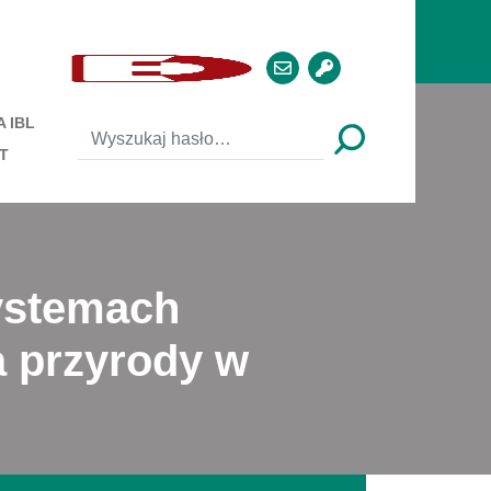
 IBL
T
ystemach
a przyrody w