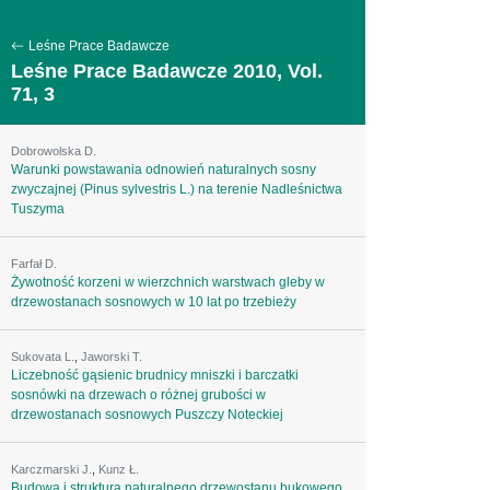
Leśne Prace Badawcze
Leśne Prace Badawcze 2010, Vol.
71, 3
Dobrowolska D.
Warunki powstawania odnowień naturalnych sosny
zwyczajnej (Pinus sylvestris L.) na terenie Nadleśnictwa
Tuszyma
Farfał D.
Żywotność korzeni w wierzchnich warstwach gleby w
drzewostanach sosnowych w 10 lat po trzebieży
Sukovata L.
,
Jaworski T.
Liczebność gąsienic brudnicy mniszki i barczatki
sosnówki na drzewach o różnej grubości w
drzewostanach sosnowych Puszczy Noteckiej
Karczmarski J.
,
Kunz Ł.
Budowa i struktura naturalnego drzewostanu bukowego