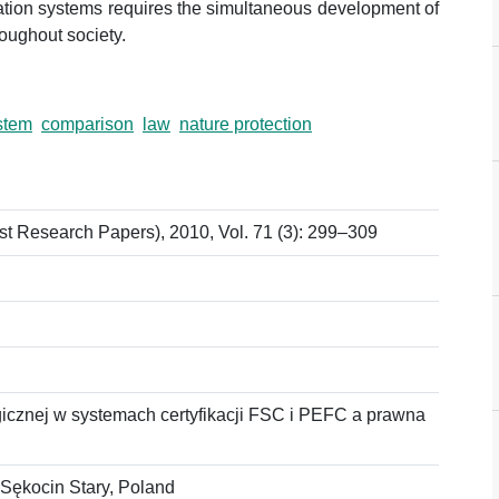
ication systems requires the simultaneous development of
roughout society.
stem
comparison
law
nature protection
 Research Papers), 2010, Vol. 71 (3): 299–309
icznej w systemach certyfikacji FSC i PEFC a prawna
 Sękocin Stary, Poland