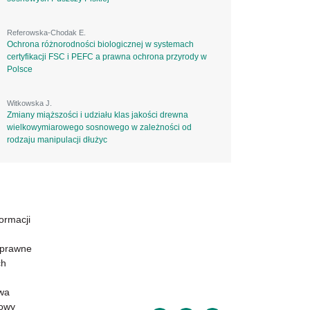
Referowska-Chodak E.
Ochrona różnorodności biologicznej w systemach
certyfikacji FSC i PEFC a prawna ochrona przyrody w
Polsce
Witkowska J.
Zmiany miąższości i udziału klas jakości drewna
wielkowymiarowego sosnowego w zależności od
rodzaju manipulacji dłużyc
formacji
 prawne
ch
wa
powy