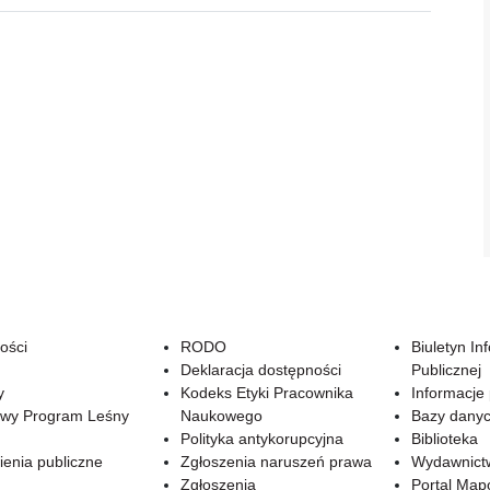
ości
RODO
Biuletyn In
Deklaracja dostępności
Publicznej
y
Kodeks Etyki Pracownika
Informacje
wy Program Leśny
Naukowego
Bazy dany
Polityka antykorupcyjna
Biblioteka
enia publiczne
Zgłoszenia naruszeń prawa
Wydawnict
Zgłoszenia
Portal Ma