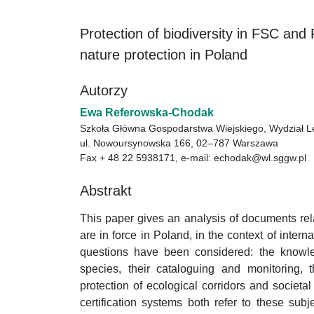
Protection of biodiversity in FSC and 
nature protection in Poland
Autorzy
Ewa Referowska-Chodak
Szkoła Główna Gospodarstwa Wiejskiego, Wydział Le
ul. Nowoursynowska 166, 02–787 Warszawa
Fax + 48 22 5938171, e-mail: echodak@wl.sggw.pl
Abstrakt
This paper gives an analysis of documents re
are in force in Poland, in the context of intern
questions have been considered: the knowled
species, their cataloguing and monitoring, 
protection of ecological corridors and societ
certification systems both refer to these subj