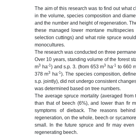
The aim of this research was to find out wha
in the volume, species composition and diameter
and the number and height of regeneration. Th
these managed lower montane multispecies f
selection cuttings) and what role spruce woul
monocultures.
The research was conducted on three permanent 
Over 10 years, standing volume of the forest s
3
-1
3
-1
m
ha
) and s.p. 3. (from 653 m
ha
to 660 
3
-1
378 m
ha
). The species composition, defin
s.p. jointly), did not undergo consistent chang
was determined based on tree numbers.
The average spruce mortality (averaged from 
than that of beech (6%), and lower than fir 
symptoms of dieback. The reasons behind i
regeneration, on the whole, beech or sycamore
small. In the future spruce and fir may even 
regenerating beech.