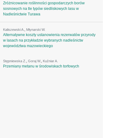
Zróżnicowanie roślinności gospodarczych borów
sosnowych na tle typów siedliskowych lasu w
Nadleśnictwie Turawa
Kaliszewski A.
,
Młynarski W.
Alternatywne koszty ustanowienia rezerwatów przyrody
w lasach na przykładzie wybranych nadleśnictw
województwa mazowieckiego
Stępniewska Z.
,
Goraj W.
,
Kuźniar A.
Przemiany metanu w środowiskach torfowych