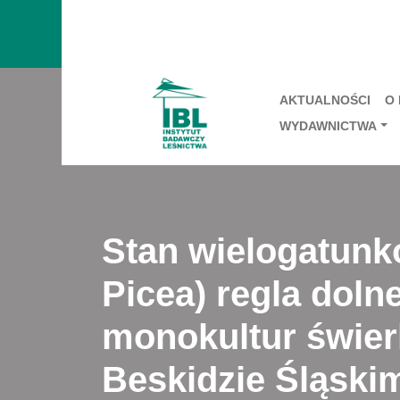
AKTUALNOŚCI
O
WYDAWNICTWA
Stan wielogatunk
Picea) regla doln
monokultur świer
Beskidzie Śląski