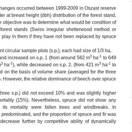
t changes occurred between 1999-2009 in Oszast reserve
 at breast height (dbh) distribution of the forest stand,
e objective was to determine what would be condition of
orest stands (Swiss irregular shelterwood method or
d play in them if they have not been replaced by spruce
circular sample plots (s.p.), each had size of 1/3 ha.
3
-1
tand increased on s.p. 1 (from around 562 m
ha
to 649
3
-1
3
-1
m
ha
), while decreased on s.p. 2. (from 421 m
ha
to
ed on the basis of volume share (averaged for the three
es. However, the relative dominance of beech over spruce
three s.p.) did not exceed 10% and was slightly higher
mortality (15%). Nevertheless, spruce did not show any
ts mortality were fallen trees and windbreaks. In
 predominated, and the proportion of spruce and fir was
decrease further by competitive ability of dynamically