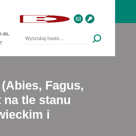
 IBL
T
(Abies, Fagus,
 na tle stanu
ieckim i