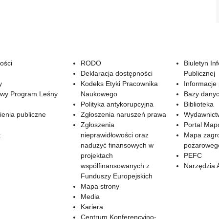
ości
RODO
Biuletyn In
Deklaracja dostępności
Publicznej
y
Kodeks Etyki Pracownika
Informacje
wy Program Leśny
Naukowego
Bazy dany
Polityka antykorupcyjna
Biblioteka
enia publiczne
Zgłoszenia naruszeń prawa
Wydawnict
Zgłoszenia
Portal Ma
t
nieprawidłowości oraz
Mapa zagr
nadużyć finansowych w
pożaroweg
projektach
PEFC
współfinansowanych z
Narzędzia 
Funduszy Europejskich
Mapa strony
Media
Kariera
Centrum Konferencyjno-