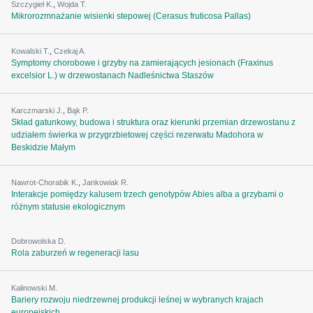
Szczygieł K.
,
Wojda T.
Mikrorozmnażanie wisienki stepowej (Cerasus fruticosa Pallas)
Kowalski T.
,
Czekaj A.
Symptomy chorobowe i grzyby na zamierających jesionach (Fraxinus
excelsior L.) w drzewostanach Nadleśnictwa Staszów
Karczmarski J.
,
Bąk P.
Skład gatunkowy, budowa i struktura oraz kierunki przemian drzewostanu z
udziałem świerka w przygrzbietowej części rezerwatu Madohora w
Beskidzie Małym
Nawrot-Chorabik K.
,
Jankowiak R.
Interakcje pomiędzy kalusem trzech genotypów Abies alba a grzybami o
różnym statusie ekologicznym
Dobrowolska D.
Rola zaburzeń w regeneracji lasu
Kalinowski M.
Bariery rozwoju niedrzewnej produkcji leśnej w wybranych krajach
europejskich