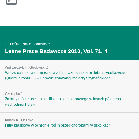
Leśne Prace Badawcze
Leśne Prace Badawcze 2010, Vol. 71, 4
Andrzejczyk T.
,
Głodowski Z.
Wpływ gatunków domieszkowych na wzrost i pokrój dębu szypułkowego
(Quercus robur L.) w uprawie założonej metodą Szymańskiego
Czerepko J.
Zmiany roślinności na siedlisku olsu jesionowego w lasach północno-
wschodniej Polski
Kubiak K.
,
Oszako T.
Filtry piaskowe w ochronie roślin przed chorobami w szkółkach