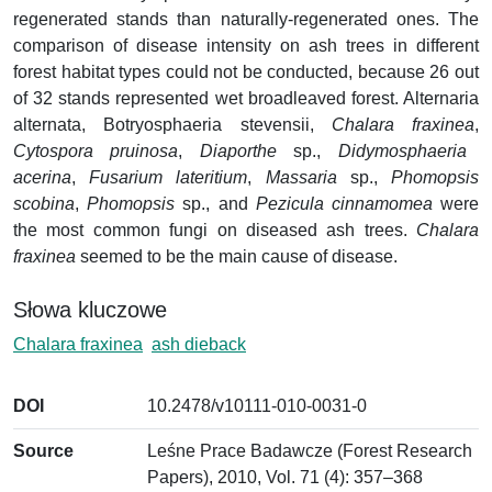
regenerated stands than naturally-regenerated ones. The
comparison of disease intensity on ash trees in different
forest habitat types could not be conducted, because 26 out
of 32 stands represented wet broadleaved forest. Alternaria
alternata, Botryosphaeria stevensii,
Chalara fraxinea
,
Cytospora pruinosa
,
Diaporthe
sp.,
Didymosphaeria
acerina
,
Fusarium lateritium
,
Massaria
sp.,
Phomopsis
scobina
,
Phomopsis
sp., and
Pezicula cinnamomea
were
the most common fungi on diseased ash trees.
Chalara
fraxinea
seemed to be the main cause of disease.
Słowa kluczowe
Chalara fraxinea
ash dieback
DOI
10.2478/v10111-010-0031-0
Source
Leśne Prace Badawcze (Forest Research
Papers), 2010, Vol. 71 (4): 357–368