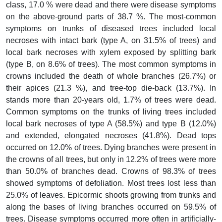
class, 17.0 % were dead and there were disease symptoms
on the above-ground parts of 38.7 %. The most-common
symptoms on trunks of diseased trees included local
necroses with intact bark (type A, on 31.5% of trees) and
local bark necroses with xylem exposed by splitting bark
(type B, on 8.6% of trees). The most common symptoms in
crowns included the death of whole branches (26.7%) or
their apices (21.3 %), and tree-top die-back (13.7%). In
stands more than 20-years old, 1.7% of trees were dead.
Common symptoms on the trunks of living trees included
local bark necroses of type A (58.5%) and type B (12.0%)
and extended, elongated necroses (41.8%). Dead tops
occurred on 12.0% of trees. Dying branches were present in
the crowns of all trees, but only in 12.2% of trees were more
than 50.0% of branches dead. Crowns of 98.3% of trees
showed symptoms of defoliation. Most trees lost less than
25.0% of leaves. Epicormic shoots growing from trunks and
along the bases of living branches occurred on 59.5% of
trees. Disease symptoms occurred more often in artificially-