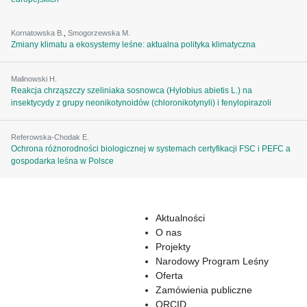
Kornatowska B.
,
Smogorzewska M.
Zmiany klimatu a ekosystemy leśne: aktualna polityka klimatyczna
Malinowski H.
Reakcja chrząszczy szeliniaka sosnowca (Hylobius abietis L.) na
insektycydy z grupy neonikotynoidów (chloronikotynyli) i fenylopirazoli
Referowska-Chodak E.
Ochrona różnorodności biologicznej w systemach certyfikacji FSC i PEFC a
gospodarka leśna w Polsce
Aktualności
O nas
Projekty
Narodowy Program Leśny
Oferta
Zamówienia publiczne
ORCID